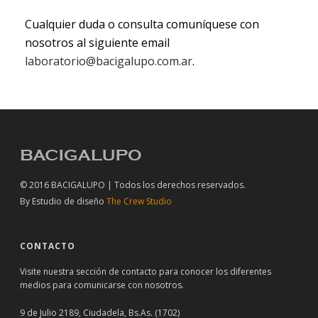
Cualquier duda o consulta comuníquese con
nosotros al siguiente email
laboratorio@bacigalupo.com.ar
.
© 2016 BACIGALUPO | Todos los derechos reservados.
By
Estudio de diseño
The Crew Studio
CONTACTO
Visite nuestra sección de
contacto
para conocer los diferentes
medios para comunicarse con nosotros.
9 de Julio 2189, Ciudadela, Bs.As. (1702)